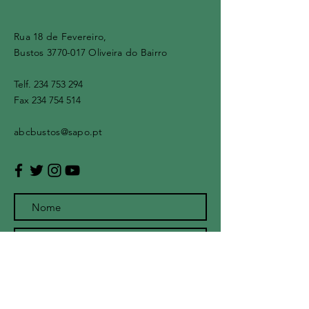
Rua 18 de Fevereiro,
Bustos
3770-017
Oliveira do Bairro
Telf.
234 753 294
Fax
234 754 514
abcbustos@sapo.pt