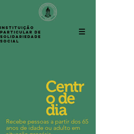
INSTITUIÇÃO
PARTICULAR DE
SOLIDARIEDADE
SOCIAL
Centr
o de
dia
Recebe pessoas a partir dos 65
anos de idade ou adulto em